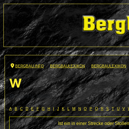
BERGBAU.INFO
BERGBAULEXIKON
BERGBAULEXIKON
W
Details
Zugriffe: 10986
A
B
C
D
E
F
G
H
I
J
K
L
M
N
O
P
Q
R
S
T
U
V
Ist ein in einer Strecke oder Stol