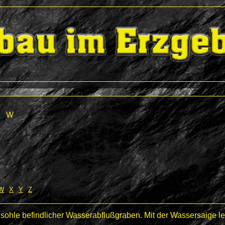
W
W
X
Y
Z
lensohle befindlicher Wasserabflußgraben. Mit der Wassersaige 