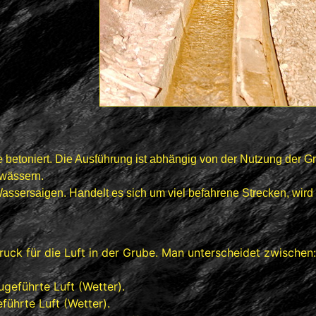
 betoniert.
Die Ausführung ist abhängig von der Nutzung der G
nwässern.
assersaigen. Handelt es sich um viel befahrene Strecken,
wird
uck für die Luft in der Grube. Man unterscheidet zwischen:
ugeführte Luft (Wetter).
führte Luft (Wetter).