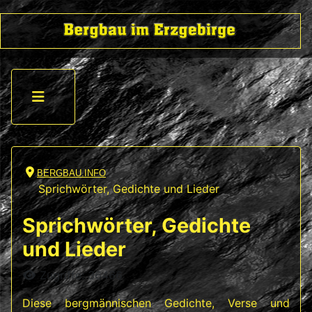
BERGBAU.INFO
Sprichwörter, Gedichte und Lieder
Sprichwörter, Gedichte
und Lieder
Details
Zugriffe: 36466
Diese bergmännischen Gedichte, Verse und