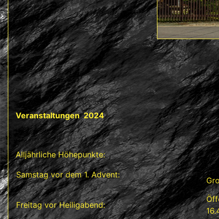
Veranstaltungen 2024
Alljährliche Höhepunkte:
Samstag vor dem 1. Advent:
Gro
Öff
Freitag vor Heiligabend:
16.